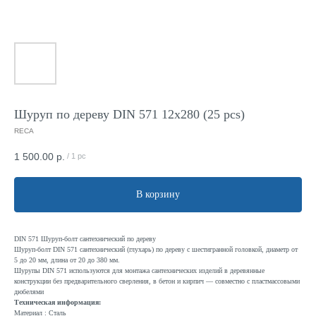
Шуруп по дереву DIN 571 12x280 (25 pcs)
RECA
1 500.00
р.
/
1 pc
В корзину
DIN 571 Шуруп-болт сантехнический по дереву
Шуруп-болт DIN 571 сантехнический (глухарь) по дереву с шестигранной головкой, диаметр от
5 до 20 мм, длина от 20 до 380 мм.
Шурупы DIN 571 используются для монтажа сантехнических изделий в деревянные
конструкции без предварительного сверления, в бетон и кирпич — совместно с пластмассовыми
дюбелями
Техническая информация:
Материал : Сталь