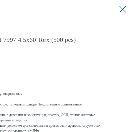
7997 4.5x60 Torx (500 pcs)
универсальным
с шестилучевым шлицем Torx, стальные оцинкованные.
ния в деревянные конструкции, пластик, ДСП, тонкие листовые
ерления отверстия.
ым решением для свинчивания древесины и древесно-стружечных
 средней плотности (МДФ),