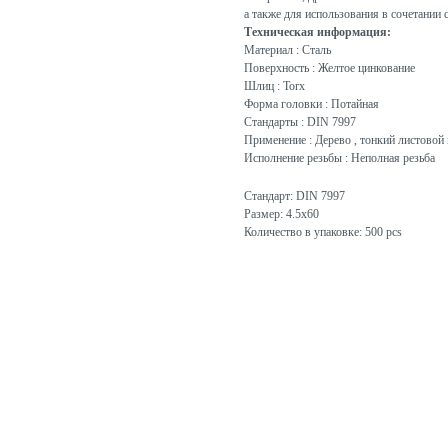
а также для использования в сочетании 
Техническая информация:
Материал : Сталь
Поверхность : Желтое цинкование
Шлиц : Torx
Форма головки : Потайная
Стандарты : DIN 7997
Применение : Дерево , тонкий листовой 
Исполнение резьбы : Неполная резьба
Стандарт: DIN 7997
Размер: 4.5x60
Количество в упаковке: 500 pcs