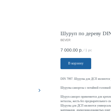
Шуруп по дереву DIN 
BEVER
7 000.00
р.
/
1 pc
В корзину
DIN 7997. Шурупы для ДСП являются 
Шурупы-саморезы с потайной головкой 
Шуруп-саморез применяется для крепле
металлы, жесть без предварительного св
Шурупы для ДСП являются универсальн
материалов, древесноволокнистых плит