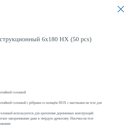
струкционный 6x180 HX (50 pcs)
потайной головкой
отайной головкой с рёбрами со шлицём HOX с насечками на теле для
головкой используются для крепления деревянных конструкций.
гкое заворачивание даже в твёрдую древесину. Насечки на теле
чивании