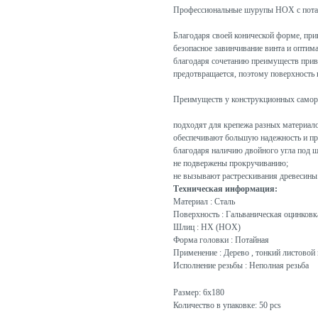
Профессиональные шурупы HOX с пота
Благодаря своей конической форме, при
безопасное завинчивание винта и оптим
благодаря сочетанию преимуществ приво
предотвращается, поэтому поверхность 
Преимуществ у конструкционных самор
подходят для крепежа разных материало
обеспечивают большую надежность и пр
благодаря наличию двойного угла под ш
не подвержены прокручиванию;
не вызывают растрескивания древесины
Техническая информация:
Материал : Сталь
Поверхность : Гальваническая оцинковк
Шлиц : HX (HOX)
Форма головки : Потайная
Применение : Дерево , тонкий листовой 
Исполнение резьбы : Неполная резьба
Размер: 6x180
Количество в упаковке: 50 pcs