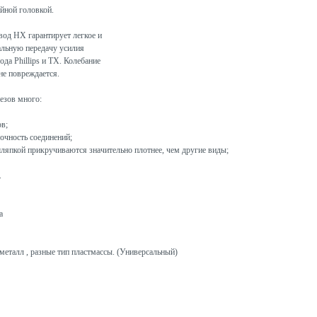
йной головкой.
вод HX гарантирует легкое и
альную передачу усилия
да Phillips и TX. Колебание
не повреждается.
езов много:
в;
очность соединений;
ляпкой прикручиваются значительно плотнее, чем другие виды;
.
а
металл , разные тип пластмассы. (Универсальный)