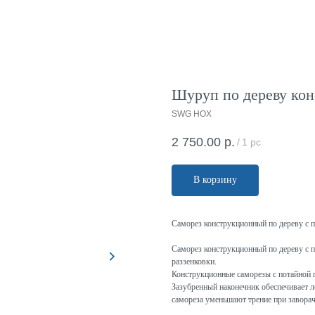
Шуруп по дереву кон
SWG HOX
2 750.00
р.
/
1 pc
В корзину
Саморез конструкционный по дереву с 
Саморез конструкционный по дереву с п
раззенковки.
Конструкционные саморезы с потайной 
Зазубренный наконечник обеспечивает ле
самореза уменьшают трение при завора