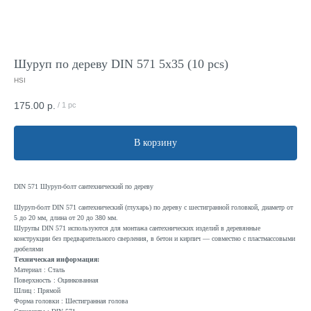
Шуруп по дереву DIN 571 5x35 (10 pcs)
HSI
175.00
р.
/
1 pc
В корзину
DIN 571 Шуруп-болт сантехнический по дереву
Шуруп-болт DIN 571 сантехнический (глухарь) по дереву с шестигранной головкой, диаметр от
5 до 20 мм, длина от 20 до 380 мм.
Шурупы DIN 571 используются для монтажа сантехнических изделий в деревянные
конструкции без предварительного сверления, в бетон и кирпич — совместно с пластмассовыми
дюбелями
Техническая информация:
Материал : Сталь
Поверхность : Оцинкованная
Шлиц : Прямой
Форма головки : Шестигранная голова