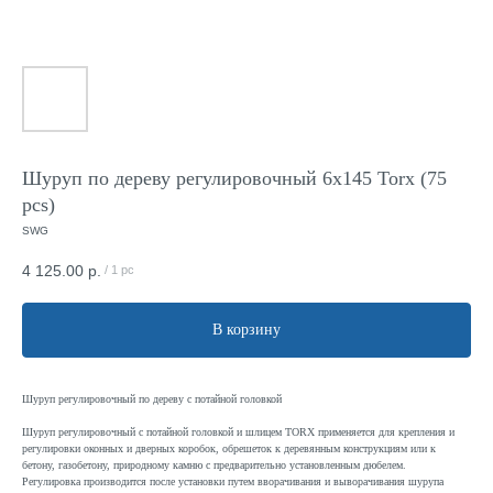
Шуруп по дереву регулировочный 6x145 Torx (75
pcs)
SWG
4 125.00
р.
/
1 pc
В корзину
Шуруп регулировочный по дереву с потайной головкой
Шуруп регулировочный с потайной головкой и шлицем TORX применяется для крепления и
регулировки оконных и дверных коробок, обрешеток к деревянным конструкциям или к
бетону, газобетону, природному камню с предварительно установленным дюбелем.
Регулировка производится после установки путем вворачивания и выворачивания шурупа