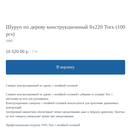
Шуруп по дереву конструкционный 8x220 Torx (100
pcs)
SWG
16 520.00
р.
/
1 pc
В корзину
Саморез конструкционный по дереву с потайной головкой
Саморез конструкционный по дереву с потайной головкой с рёбрами со шлицём Torx с
насечками на теле для раззенковки.
Конструкционные саморезы с потайной головкой используются для крепления деревянных
конструкций.
Зазубренный наконечник обеспечивает легкое заворачивание даже в твёрдую древесину. Насечки
на теле самореза уменьшают трение при заворачивании
Профессиональные шурупы SWG Torx с потайной головкой.