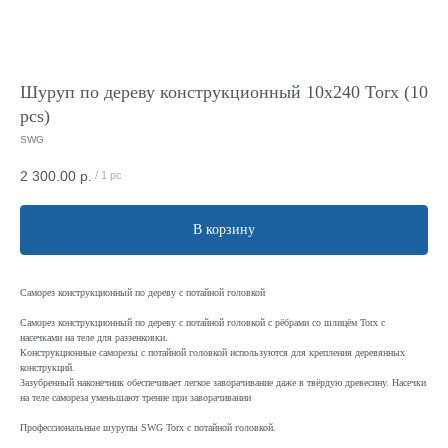
Шуруп по дереву конструкционный 10x240 Torx (10
pcs)
SWG
2 300.00
р.
/
1 pc
В корзину
Саморез конструкционный по дереву с потайной головкой
Саморез конструкционный по дереву с потайной головкой с рёбрами со шлицём Torx с
насечками на теле для раззенковки.
Конструкционные саморезы с потайной головкой используются для крепления деревянных
конструкций.
Зазубренный наконечник обеспечивает легкое заворачивание даже в твёрдую древесину. Насечки
на теле самореза уменьшают трение при заворачивании
Профессиональные шурупы SWG Torx с потайной головкой.