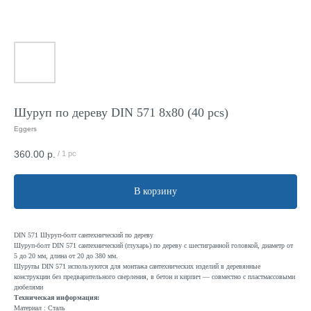
Шуруп по дереву DIN 571 8x80 (40 pcs)
Eggers
360.00
р.
/
1 pc
В корзину
DIN 571 Шуруп-болт сантехнический по дереву
Шуруп-болт DIN 571 сантехнический (глухарь) по дереву с шестигранной головкой, диаметр от
5 до 20 мм, длина от 20 до 380 мм.
Шурупы DIN 571 используются для монтажа сантехнических изделий в деревянные
конструкции без предварительного сверления, в бетон и кирпич — совместно с пластмассовыми
дюбелями
Техническая информация:
Материал : Сталь