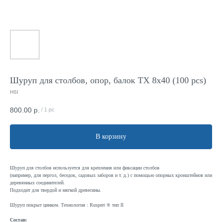
Шуруп для cтолбов, опор, балок TX 8x40 (100 pcs)
HSI
800.00
р.
/
1 pc
В корзину
Шуруп для столбов используется для крепления или фиксации столбов
(например, для пергол, беседок, садовых заборов и т. д.) с помощью опорных кронштейнов или
деревянных соединителей.
Подходит для твердой и мягкой древесины.
Шуруп покрыт цинком. Технология : Ruspert ® тип II
Состав: