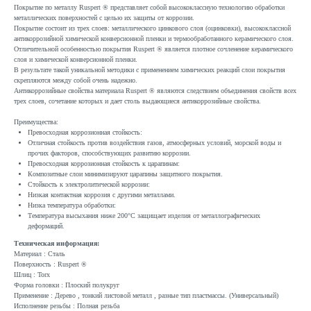
Покрытие по металлу Ruspert ® представляет собой высококлассную технологию обработки
металлических поверхностей с целью их защиты от коррозии.
Покрытие состоит из трех слоев: металлического цинкового слоя (оцинковки), высококлассной
антикоррозийной химической конверсионной пленки и термообработанного керамического слоя.
Отличительной особенностью покрытия Ruspert ® является плотное сочленение керамического
слоя и химической конверсионной пленки.
В результате такой уникальной методики с применением химических реакций слои покрытия
скрепляются между собой очень надежно.
Антикоррозийные свойства материала Ruspert ® являются следствием объединения свойств всех
трех слоев, сочетание которых и дает столь выдающиеся антикоррозийные свойства.
Преимущества:
Превосходная коррозионная стойкость:
Отличная стойкость против воздействия газов, атмосферных условий, морской воды и
прочих факторов, способствующих развитию коррозии.
Превосходная коррозионная стойкость к царапинам:
Композитные слои минимизируют царапины защитного покрытия.
Стойкость к электролитической коррозии:
Низкая контактная коррозия с другими металлами.
Низка температура обработки:
Температура высыхания ниже 200°C защищает изделия от металлографических
деформаций.
Техническая информация:
Материал : Сталь
Поверхность : Ruspert ®
Шлиц : Torx
Форма головки : Плоский полукруг
Применение : Дерево , тонкий листовой металл , разные тип пластмассы. (Универсальный)
Исполнение резьбы : Полная резьба