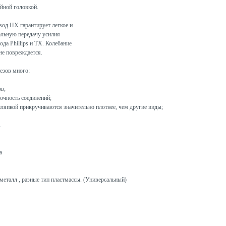
йной головкой.
вод HX гарантирует легкое и
альную передачу усилия
да Phillips и TX. Колебание
не повреждается.
езов много:
в;
очность соединений;
ляпкой прикручиваются значительно плотнее, чем другие виды;
.
а
металл , разные тип пластмассы. (Универсальный)