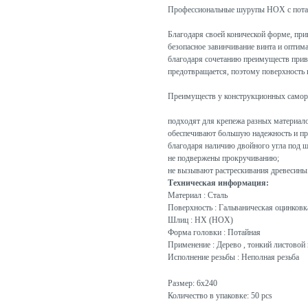
Профессиональные шурупы HOX с пота
Благодаря своей конической форме, при
безопасное завинчивание винта и оптим
благодаря сочетанию преимуществ приво
предотвращается, поэтому поверхность 
Преимуществ у конструкционных самор
подходят для крепежа разных материало
обеспечивают большую надежность и пр
благодаря наличию двойного угла под ш
не подвержены прокручиванию;
не вызывают растрескивания древесины
Техническая информация:
Материал : Сталь
Поверхность : Гальваническая оцинковк
Шлиц : HX (HOX)
Форма головки : Потайная
Применение : Дерево , тонкий листовой 
Исполнение резьбы : Неполная резьба
Размер: 6x240
Количество в упаковке: 50 pcs