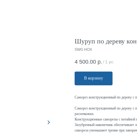
Шуруп по дереву кон
SWG HOX
4 500.00
р.
/
1 pc
В корзину
Саморез конструкционный по дереву с 
Саморез конструкционный по дереву с п
раззенковки.
Конструкционные саморезы с потайной 
Зазубренный наконечник обеспечивает ле
самореза уменьшают трение при завора