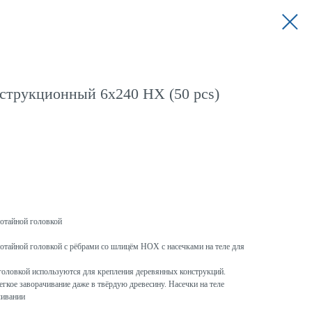
струкционный 6x240 HX (50 pcs)
потайной головкой
отайной головкой с рёбрами со шлицём HOX с насечками на теле для
головкой используются для крепления деревянных конструкций.
гкое заворачивание даже в твёрдую древесину. Насечки на теле
чивании