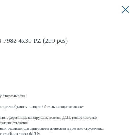
 7982 4x30 PZ (200 pcs)
универсальными
с крестообразным шлицем PZ стальные оцинкованные.
ния в деревянные конструкции, пластик, ДСП, тонкие листовые
ерления отверстия.
ым решением для свинчивания древесины и древесно-стружечных
 средней плотности (МДФ),