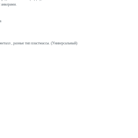
с анкерами.
а
металл , разные тип пластмассы. (Универсальный)