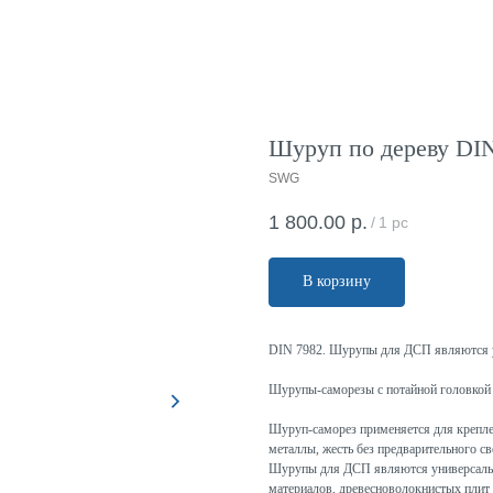
Шуруп по дереву DIN
SWG
1 800.00
р.
/
1 pc
В корзину
DIN 7982. Шурупы для ДСП являются 
Шурупы-саморезы с потайной головкой 
Шуруп-саморез применяется для крепле
металлы, жесть без предварительного св
Шурупы для ДСП являются универсальн
материалов, древесноволокнистых плит