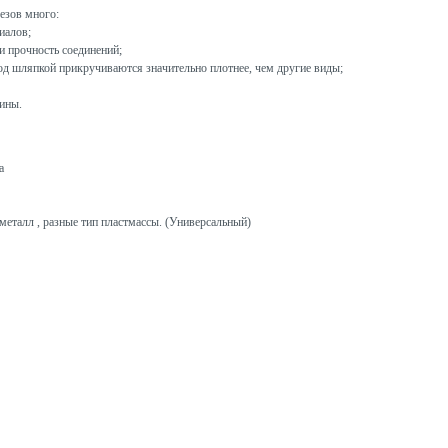
езов много:
иалов;
 прочность соединений;
од шляпкой прикручиваются значительно плотнее, чем другие виды;
ины.
а
металл , разные тип пластмассы. (Универсальный)