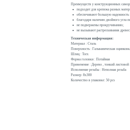
Преимуществ у конструкционных самор
подходят для крепежа разных матер
обеспечивают большую надежность и
благодаря наличию двойного угла п
не подвержены прокручиванию;
не вызывают растрескивания древес
Техническая информация:
Материал : Сталь
Поверхность : Гальваническая оцинковк
Шлиц : Torx
Форма головки : Потайная
Применение : Дерево , тонкий листовой 
Исполнение резьбы : Неполная резьба
Размер: 8x300
Количество в упаковке: 50 pcs