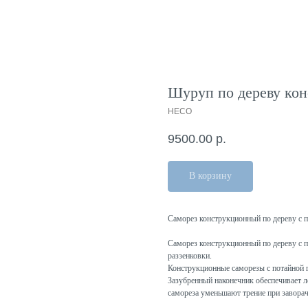
Шуруп по дереву кон
HECO
9500.00
р.
В корзину
Саморез конструкционный по дереву с 
Саморез конструкционный по дереву с п
раззенковки.
Конструкционные саморезы с потайной 
Зазубренный наконечник обеспечивает ле
самореза уменьшают трение при завора