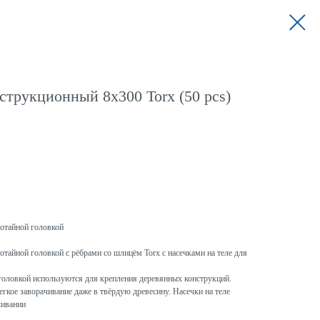
струкционный 8x300 Torx (50 pcs)
потайной головкой
отайной головкой с рёбрами со шлицём Torx с насечками на теле для
головкой используются для крепления деревянных конструкций.
гкое заворачивание даже в твёрдую древесину. Насечки на теле
чивании