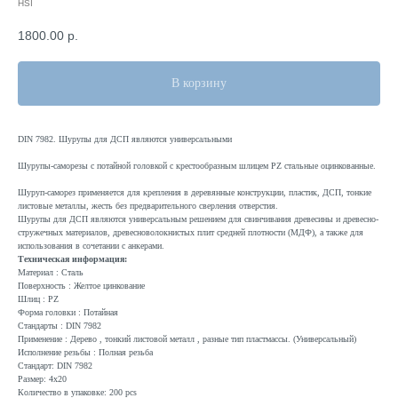
HSI
1800.00
р.
В корзину
DIN 7982. Шурупы для ДСП являются универсальными
Шурупы-саморезы с потайной головкой с крестообразным шлицем PZ стальные оцинкованные.
Шуруп-саморез применяется для крепления в деревянные конструкции, пластик, ДСП, тонкие
листовые металлы, жесть без предварительного сверления отверстия.
Шурупы для ДСП являются универсальным решением для свинчивания древесины и древесно-
стружечных материалов, древесноволокнистых плит средней плотности (МДФ), а также для
использования в сочетании с анкерами.
Техническая информация:
Материал : Сталь
Поверхность : Желтое цинкование
Шлиц : PZ
Форма головки : Потайная
Стандарты : DIN 7982
Применение : Дерево , тонкий листовой металл , разные тип пластмассы. (Универсальный)
Исполнение резьбы : Полная резьба
Стандарт: DIN 7982
Размер: 4x20
Количество в упаковке: 200 pcs