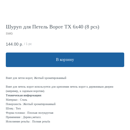
Шуруп для Петель Ворот TX 6x40 (8 pcs)
SWG
144.00
р.
/
1 pc
В корзину
Винт для петли ворот, Желтый хроматированный
Винт для петель ворот используется для крепления петель ворот к деревянным дверям
(например, к садовым воротам).
Техническая информация:
Материал : Сталь
Поверхность :Желтый хроматированный
Шлиц : Torx
Форма головки : Плоская полукруглая
Применение : Дерево,металл.
Исполнение резьбы : Полная резьба