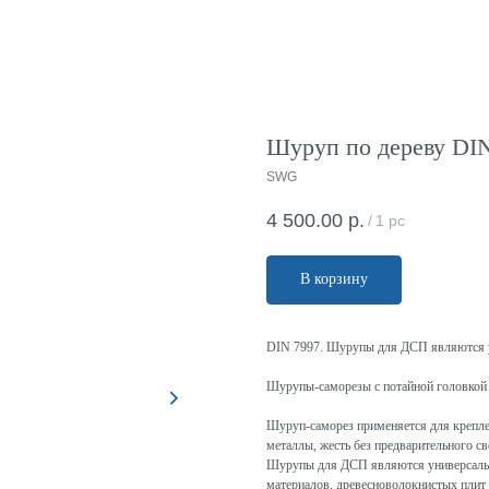
Шуруп по дереву DIN
SWG
4 500.00
р.
/
1 pc
В корзину
DIN 7997. Шурупы для ДСП являются 
Шурупы-саморезы с потайной головкой 
Шуруп-саморез применяется для крепле
металлы, жесть без предварительного св
Шурупы для ДСП являются универсальн
материалов, древесноволокнистых плит