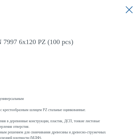
 7997 6x120 PZ (100 pcs)
универсальным
с крестообразным шлицем PZ стальные оцинкованные.
ния в деревянные конструкции, пластик, ДСП, тонкие листовые
ерления отверстия.
ым решением для свинчивания древесины и древесно-стружечных
 средней плотности (МДФ),