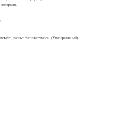
с анкерами.
а
металл , разные тип пластмассы. (Универсальный)