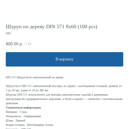
Шуруп по дереву DIN 571 8x60 (100 pcs)
HSI
800.00
р.
/
1 pc
В корзину
DIN 571 Шуруп-болт сантехнический по дереву
Шуруп-болт DIN 571 сантехнический (глухарь) по дереву с шестигранной головкой, диаметр от
5 до 20 мм, длина от 20 до 380 мм.
Шурупы DIN 571 используются для монтажа сантехнических изделий в деревянные
конструкции без предварительного сверления, в бетон и кирпич — совместно с пластмассовыми
дюбелями
Техническая информация:
Материал : Сталь
Поверхность : Оцинкованная
Шлиц : Прямой
Форма головки : Шестигранная голова