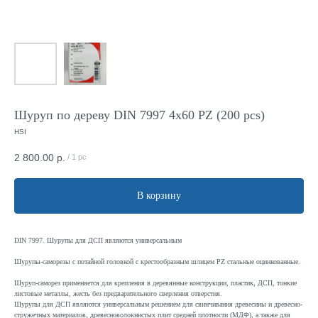
Шуруп по дереву DIN 7997 4x60 PZ (200 pcs)
HSI
2 800.00
р.
/
1 pc
В корзину
DIN 7997. Шурупы для ДСП являются универсальным
Шурупы-саморезы с потайной головкой с крестообразным шлицем PZ стальные оцинкованные.
Шуруп-саморез применяется для крепления в деревянные конструкции, пластик, ДСП, тонкие
листовые металлы, жесть без предварительного сверления отверстия.
Шурупы для ДСП являются универсальным решением для свинчивания древесины и древесно-
стружечных материалов, древесноволокнистых плит средней плотности (МДФ), а также для