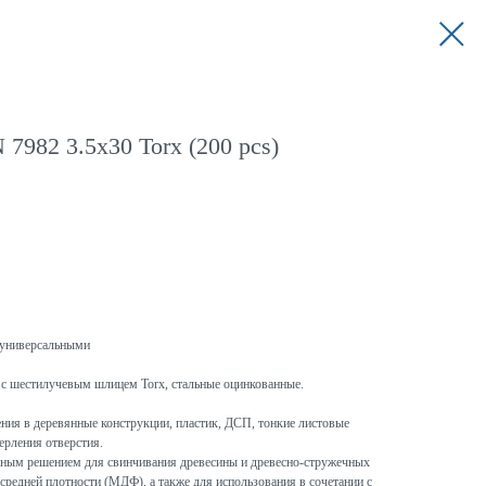
7982 3.5x30 Torx (200 pcs)
универсальными
с шестилучевым шлицем Torx, стальные оцинкованные.
ния в деревянные конструкции, пластик, ДСП, тонкие листовые
ерления отверстия.
ым решением для свинчивания древесины и древесно-стружечных
средней плотности (МДФ), а также для использования в сочетании с