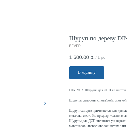
Шуруп по дереву DIN 
BEVER
1 600.00
р.
/
1 pc
В корзину
DIN 7982. Шурупы для ДСП являются 
Шурупы-саморезы с потайной головкой 
Шуруп-саморез применяется для крепле
металлы, жесть без предварительного св
Шурупы для ДСП являются универсальн
материалов, древесноволокнистых плит 