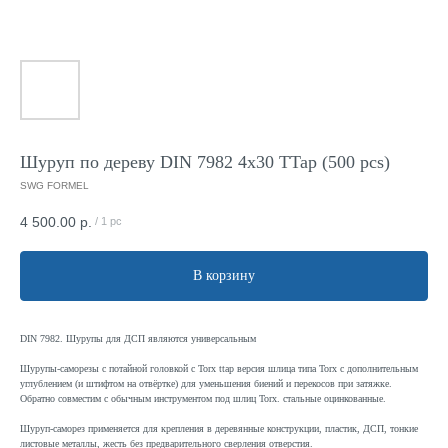
Шуруп по дереву DIN 7982 4x30 TTap (500 pcs)
SWG FORMEL
4 500.00
р.
/
1 pc
В корзину
DIN 7982. Шурупы для ДСП являются универсальным
Шурупы-саморезы с потайной головкой с Torx ttap версия шлица типа Torx с дополнительным
углублением (и штифтом на отвёртке) для уменьшения биений и перекосов при затяжке.
Обратно совместим с обычным инструментом под шлиц Torx. стальные оцинкованные.
Шуруп-саморез применяется для крепления в деревянные конструкции, пластик, ДСП, тонкие
листовые металлы, жесть без предварительного сверления отверстия.