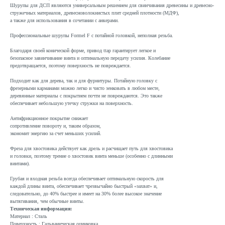
Шурупы для ДСП являются универсальным решением для свинчивания древесины и древесно-
стружечных материалов, древесноволокнистых плит средней плотности (МДФ),
а также для использования в сочетании с анкерами.
Профессиональные шурупы Formel F с потайной головкой, неполная резьба.
Благодаря своей конической форме, привод ttap гарантирует легкое и
безопасное завинчивание винта и оптимальную передачу усилия. Колебание
предотвращается, поэтому поверхность не повреждается.
Подходит как для дерева, так и для фурнитуры. Потайную головку с
фрезерными карманами можно легко и чисто зенковать в любом месте,
деревянные материалы с покрытием почти не повреждаются. Это также
обеспечивает небольшую утечку стружки на поверхность.
Антифрикционное покрытие снижает
сопротивление повороту и, таким образом,
экономит энергию за счет меньших усилий.
Фреза для хвостовика действует как дрель и расчищает путь для хвостовика
и головки, поэтому трение о хвостовик винта меньше (особенно с длинными
винтами).
Грубая и входная резьба всегда обеспечивает оптимальную скорость для
каждой длины винта, обеспечивает чрезвычайно быстрый «захват» и,
следовательно, до 40% быстрее и имеет на 30% более высокое значение
вытягивания, чем обычные винты.
Техническая информация:
Материал : Сталь
Поверхность : Гальваническая оцинковка