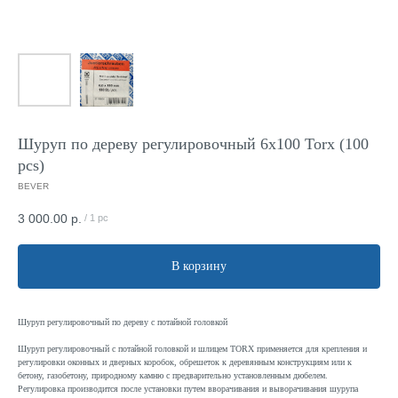
Шуруп по дереву регулировочный 6x100 Torx (100
pcs)
BEVER
3 000.00
р.
/
1 pc
В корзину
Шуруп регулировочный по дереву с потайной головкой
Шуруп регулировочный с потайной головкой и шлицем TORX применяется для крепления и
регулировки оконных и дверных коробок, обрешеток к деревянным конструкциям или к
бетону, газобетону, природному камню с предварительно установленным дюбелем.
Регулировка производится после установки путем вворачивания и выворачивания шурупа