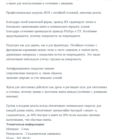
а также для использования в сочетании с анкерами.
Профессиональные шурупы HOX с потайной головкой, неполная резьба.
Благодаря своей конической форме, привод HX гарантирует легкое и
безопасное завинчивание винта и оптимальную передачу усилия
благодаря сочетанию преимуществ привода Phillips и TX. Колебание
предотвращается, поэтому поверхность не повреждается.
Подходит как для дерева, так и для фурнитуры. Потайную головку с
фрезерными карманами можно легко и чисто зенковать в любом месте,
деревянные материалы с покрытием почти не повреждаются. Это также
обеспечивает небольшую утечку стружки на поверхность.
Антифрикционное покрытие снижает
сопротивление повороту и, таким образом,
экономит энергию за счет меньших усилий.
Фреза для хвостовика действует как дрель и расчищает путь для хвостовика
и головки, поэтому трение о хвостовик винта меньше (особенно с длинными
винтами).
Грубая и входная резьба всегда обеспечивает оптимальную скорость для
каждой длины винта, обеспечивает чрезвычайно быстрый «захват» и,
следовательно, до 40% быстрее и имеет на 30% более высокое значение
вытягивания, чем обычные винты.
Техническая информация:
Материал : Сталь
Поверхность : Гальваническая оцинковка
Шлиц : HX (HOX)