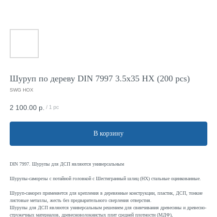
Шуруп по дереву DIN 7997 3.5x35 HX (200 pcs)
SWG HOX
2 100.00
р.
/
1 pc
В корзину
DIN 7997. Шурупы для ДСП являются универсальным
Шурупы-саморезы с потайной головкой с Шестигранный шлиц (HX) стальные оцинкованные.
Шуруп-саморез применяется для крепления в деревянные конструкции, пластик, ДСП, тонкие
листовые металлы, жесть без предварительного сверления отверстия.
Шурупы для ДСП являются универсальным решением для свинчивания древесины и древесно-
стружечных материалов, древесноволокнистых плит средней плотности (МДФ),