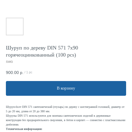
Шуруп по дереву DIN 571 7x90
горячеоцинкованный (100 pcs)
SWG
900.00
р.
/
1 pc
В корзину
Шуруп-болт DIN 571 сантехнический (глухарь) по дереву с шестигранной головкой, диаметр от
5 до 20 мм, длина от 20 до 380 мм.
Шурупы DIN 571 используются для монтажа сантехнических изделий в деревянные
конструкции без предварительного сверления, в бетон и кирпич — совместно с пластмассовыми
дюбелями.
Техническая информация: