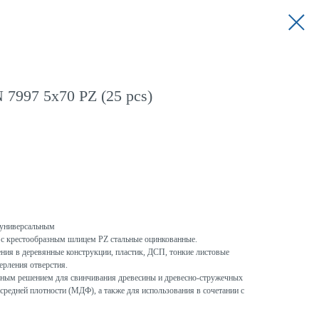
7997 5x70 PZ (25 pcs)
универсальным
с крестообразным шлицем PZ стальные оцинкованные.
ния в деревянные конструкции, пластик, ДСП, тонкие листовые
ерления отверстия.
ым решением для свинчивания древесины и древесно-стружечных
средней плотности (МДФ), а также для использования в сочетании с