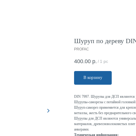
Шуруп по дереву DIN 
PROFAC
400.00
р.
/
1 pc
В корзину
DIN 7997. Шурупы для ДСП являются 
Шурупы-саморезы с потайной головкой 
Шуруп-саморез применяется для крепле
металлы, жесть без предварительного св
Шурупы для ДСП являются универсальн
материалов, древесноволокнистых плит 
анкерами.
Техническая информация: