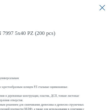
 7997 5x40 PZ (200 pcs)
универсальным
с крестообразным шлицем PZ стальные оцинкованные.
ния в деревянные конструкции, пластик, ДСП, тонкие листовые
ерления отверстия.
ым решением для свинчивания древесины и древесно-стружечных
средней плотности (МДФ), а также для использования в сочетании с