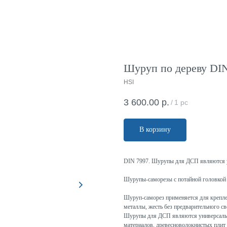
Шуруп по дереву DIN
HSI
3 600.00
р.
/
1 pc
В корзину
DIN 7997. Шурупы для ДСП являются 
Шурупы-саморезы с потайной головкой 
Шуруп-саморез применяется для крепле
металлы, жесть без предварительного св
Шурупы для ДСП являются универсальн
материалов, древесноволокнистых плит 