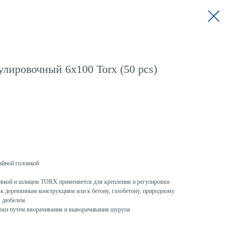
лировочный 6x100 Torx (50 pcs)
айной головкой
овкой и шлицем TORX применяется для крепления и регулировки
к деревянным конструкциям или к бетону, газобетону, природному
м дюбелем.
овки путем вворачивания и выворачивания шурупа