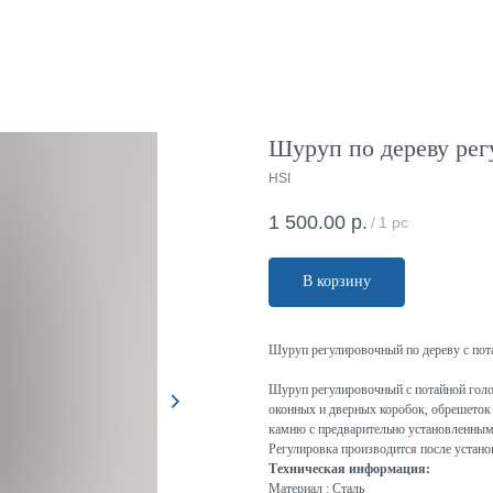
Шуруп по дереву регу
HSI
1 500.00
р.
/
1 pc
В корзину
Шуруп регулировочный по дереву с пот
Шуруп регулировочный с потайной гол
оконных и дверных коробок, обрешеток 
камню с предварительно установленны
Регулировка производится после устан
Техническая информация:
Материал : Сталь