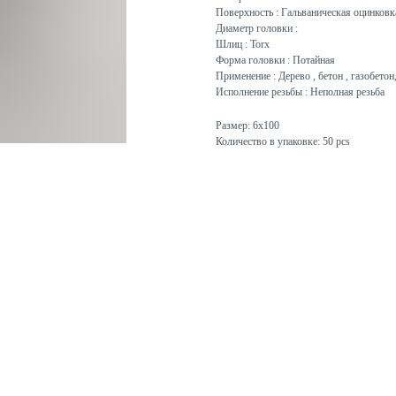
Поверхность : Гальваническая оцинковк
Диаметр головки :
Шлиц : Torx
Форма головки : Потайная
Применение : Дерево , бетон , газобето
Исполнение резьбы : Неполная резьба
Размер: 6x100
Количество в упаковке: 50 pcs