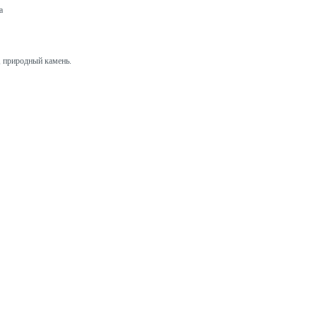
а
н, природный камень.