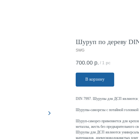
Шуруп по дереву DIN 
SWG
700.00
р.
/
1 pc
В корзину
DIN 7997. Шурупы для ДСП являются 
Шурупы-саморезы с потайной головкой 
Шуруп-саморез применяется для крепле
металлы, жесть без предварительного св
Шурупы для ДСП являются универсальн
материалов, древесноволокнистых плит