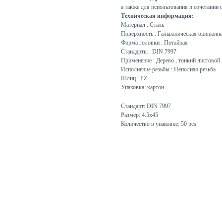
а также для использования в сочетании 
Техническая информация:
Материал : Сталь
Поверхность : Гальваническая оцинковк
Форма головки : Потайная
Стандарты : DIN 7997
Применение : Дерево , тонкий листовой 
Исполнение резьбы : Неполная резьба
Шлиц : PZ
Упаковка: картон
Стандарт: DIN 7997
Размер: 4.5x45
Количество в упаковке: 50 pcs