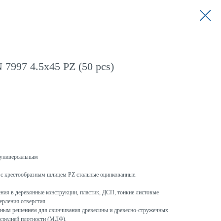
7997 4.5x45 PZ (50 pcs)
универсальным
с крестообразным шлицем PZ стальные оцинкованные.
ния в деревянные конструкции, пластик, ДСП, тонкие листовые
ерления отверстия.
ым решением для свинчивания древесины и древесно-стружечных
 средней плотности (МДФ),