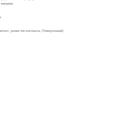
с анкерами.
а
металл , разные тип пластмассы. (Универсальный)