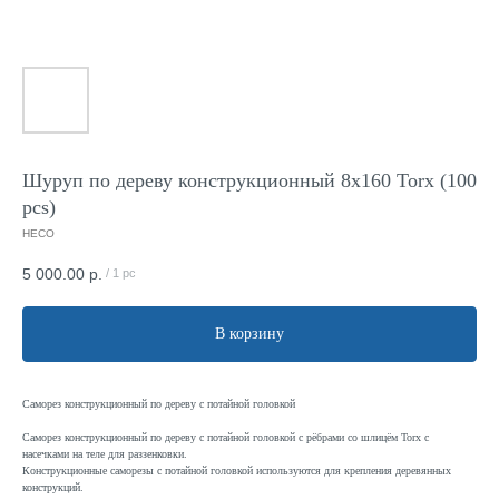
Шуруп по дереву конструкционный 8x160 Torx (100
pcs)
HECO
5 000.00
р.
/
1 pc
В корзину
Саморез конструкционный по дереву с потайной головкой
Саморез конструкционный по дереву с потайной головкой с рёбрами со шлицём Torx с
насечками на теле для раззенковки.
Конструкционные саморезы с потайной головкой используются для крепления деревянных
конструкций.