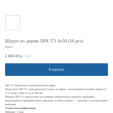
Шуруп по дереву DIN 571 6x50 (50 pcs)
Eggers
2 000.00
р.
/
1 pc
В корзину
DIN 571 Шуруп-болт сантехнический по дереву
Шуруп-болт DIN 571 сантехнический (глухарь) по дереву с шестигранной головкой, диаметр от
5 до 20 мм, длина от 20 до 380 мм.
Шурупы DIN 571 используются для монтажа сантехнических изделий в деревянные
конструкции без предварительного сверления, в бетон и кирпич — совместно с пластмассовыми
дюбелями
Техническая информация:
Материал : Сталь