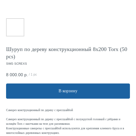
Шуруп по дереву конструкционный 8x200 Torx (50
pcs)
SWG SCREXS
8 000.00
р.
/
1 pc
В корзину
Саморез конструкционный по дереву с прессшайбой
Саморез конструкционный по дереву с прессшайбой с полукруглой головкой с рёбрами и
шлицём Torx с насечками на теле для раззенковки.
Конструкционные саморезы с прессшайбой используются для крепления клееного бруса и в
многослойных деревянных конструкциях.