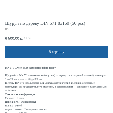
Шуруп по дереву DIN 571 8x160 (50 pcs)
HSI
6 500.00
р.
/
1 pc
В корзину
DIN 571 Шуруп-болт сантехнический по дереву
Шуруп-болт DIN 571 сантехнический (глухарь) по дереву с шестигранной головкой, диаметр от
5 до 20 мм, длина от 20 до 380 мм.
Шурупы DIN 571 используются для монтажа сантехнических изделий в деревянные
конструкции без предварительного сверления, в бетон и кирпич — совместно с пластмассовыми
дюбелями
Техническая информация:
Материал : Сталь
Поверхность : Оцинкованная
Шлиц : Прямой
Форма головки : Шестигранная голова