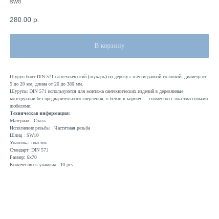
SWG
280.00
р.
В корзину
Шуруп-болт DIN 571 сантехнический (глухарь) по дереву с шестигранной головкой, диаметр от
5 до 20 мм, длина от 20 до 380 мм.
Шурупы DIN 571 используются для монтажа сантехнических изделий в деревянные
конструкции без предварительного сверления, в бетон и кирпич — совместно с пластмассовыми
дюбелями.
Техническая информация:
Материал : Сталь
Исполнение резьбы : Частичная резьба
Шлиц : SW10
Упаковка: пластик
Стандарт: DIN 571
Размер: 6x70
Количество в упаковке: 10 pcs