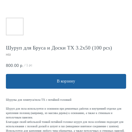
Шуруп для Бруса и Доски TX 3.2x50 (100 pcs)
HSI
800.00
р.
/
1 pc
В корзину
Шурупы для плинтуса/пола TX с потайной головкой
Шуруп для пола используется в основном при ремонтных работах и внутренней отделке для
крепления половиц (например, из массива дерева) к основанию, а также к стеновым и
потолочным панелям.
Благодаря своей небольшой тонкой потайной головке шуруп для пола особенно подходит для
использования с половой доской в шпунт и паз (невидимое винтовое соединение с шипом).
Используется для крепления любого типа обрешетки, а также потолочных и стеновых панелей.