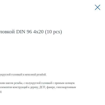
овкой DIN 96 4x20 (10 pcs)
укруглой головкой и неполной резьбой.
елким шагом резьбы, с полукруглой головкой с прямым шлицем.
элементов конструкций к дереву, ДСП, фанере, гипсокартонным
д.