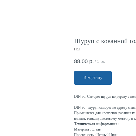
Шуруп с кованной гол
HSI
88.00
р.
/
1 pc
В корзину
DIN 96. Саморез шуруп по дереву с пол
DIN 96 - шуруп саморез по дереву с м
Применяется для крепления различных 
плитам, тонкому листовому металлу и т.
Техническая информация:
Материал : Сталь
Поверхность : Черный Цинк