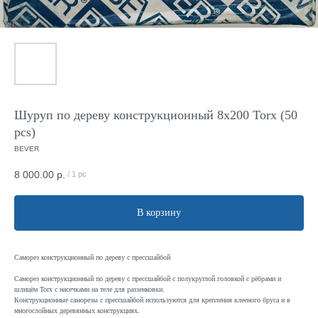
Шуруп по дереву конструкционный 8x200 Torx (50
pcs)
BEVER
8 000.00
р.
/
1 pc
В корзину
Саморез конструкционный по дереву с прессшайбой
Саморез конструкционный по дереву с прессшайбой с полукруглой головкой с рёбрами и
шлицём Torx с насечками на теле для раззенковки.
Конструкционные саморезы с прессшайбой используются для крепления клееного бруса и в
многослойных деревянных конструкциях.