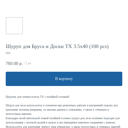
Шуруп для Бруса и Доски TX 3.5x40 (100 pcs)
HSI
750.00
р.
/
1 pc
В корзину
Шурупы для плинтуса/пола TX с потайной головкой
Шуруп для пола используется в основном при ремонтных работах и внутренней отделке для
крепления половиц (например, из массива дерева) к основанию, а также к стеновым и
потолочным панелям.
Благодаря своей небольшой тонкой потайной головке шуруп для пола особенно подходит для
использования с половой доской в шпунт и паз (невидимое винтовое соединение с шипом).
Используется для крепления любого типа обрешетки, а также потолочных и стеновых панелей.