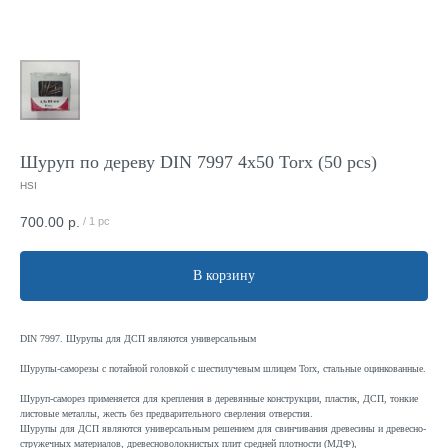
Шуруп по дереву DIN 7997 4x50 Torx (50 pcs)
HSI
700.00
р.
/
1 pc
В корзину
DIN 7997. Шурупы для ДСП являются универсальным
Шурупы-саморезы с потайной головкой с шестилучевым шлицем Torx, стальные оцинкованные.
Шуруп-саморез применяется для крепления в деревянные конструкции, пластик, ДСП, тонкие
листовые металлы, жесть без предварительного сверления отверстия.
Шурупы для ДСП являются универсальным решением для свинчивания древесины и древесно-
стружечных материалов, древесноволокнистых плит средней плотности (МДФ),