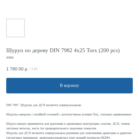
Шуруп по дереву DIN 7982 4x25 Torx (200 pcs)
SWG
1 780.00
р.
/
1 pc
В корзину
DIN 7997. Шурупы для ДСП являются универсальными
Шурупы-саморезы с потайной головкой с шестилучевым шлицем Torx, стальные оцинкованные.
Шуруп-саморез применяется для крепления в деревянные конструкции, пластик, ДСП, тонкие
листовые металлы, жесть без предварительного сверления отверстия.
Шурупы для ДСП являются универсальным решением для свинчивания древесины и древесно-
стружечных материалов, древесноволокнистых плит средней плотности (МДФ),