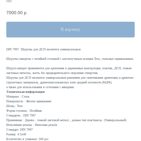
HSI
7000.00
р.
В корзину
DIN 7997. Шурупы для ДСП являются универсальным
Шурупы-саморезы с потайной головкой с шестилучевым шлицем Torx, стальные оцинкованные.
Шуруп-саморез применяется для крепления в деревянные конструкции, пластик, ДСП, тонкие
листовые металлы, жесть без предварительного сверления отверстия.
Шурупы для ДСП являются универсальным решением для свинчивания древесины и древесно-
стружечных материалов, древесноволокнистых плит средней плотности (МДФ),
а также для использования в сочетании с анкерами.
Техническая информация:
Материал : Сталь
Поверхность : Желтое цинкование
Шлиц : Torx
Форма головки : Потайная
Стандарты : DIN 7997
Применение : Дерево , тонкий листовой металл , разные тип пластмассы. (Универсальный)
Исполнение резьбы : Неполная резьба
Стандарт: DIN 7997
Размер: 4.5x40
Количество в упаковке: 500 pcs