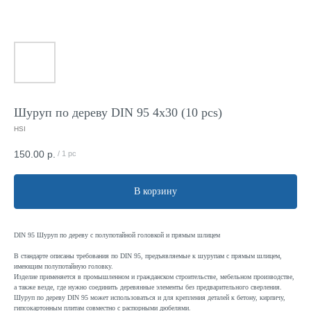
Шуруп по дереву DIN 95 4x30 (10 pcs)
HSI
150.00
р.
/
1 pc
В корзину
DIN 95 Шуруп по дереву с полупотайной головкой и прямым шлицем
В стандарте описаны требования по DIN 95, предъявляемые к шурупам с прямым шлицем,
имеющим полупотайную головку.
Изделие применяется в промышленном и гражданском строительстве, мебельном производстве,
а также везде, где нужно соединить деревянные элементы без предварительного сверления.
Шуруп по дереву DIN 95 может использоваться и для крепления деталей к бетону, кирпичу,
гипсокартонным плитам совместно с распорными дюбелями.