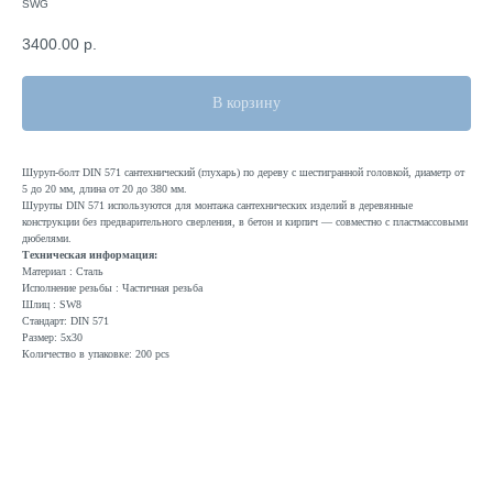
SWG
3400.00
р.
В корзину
Шуруп-болт DIN 571 сантехнический (глухарь) по дереву с шестигранной головкой, диаметр от
5 до 20 мм, длина от 20 до 380 мм.
Шурупы DIN 571 используются для монтажа сантехнических изделий в деревянные
конструкции без предварительного сверления, в бетон и кирпич — совместно с пластмассовыми
дюбелями.
Техническая информация:
Материал : Сталь
Исполнение резьбы : Частичная резьба
Шлиц : SW8
Стандарт: DIN 571
Размер: 5x30
Количество в упаковке: 200 pcs