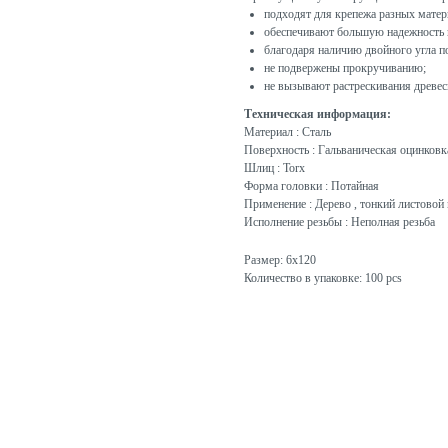
подходят для крепежа разных матер
обеспечивают большую надежность и
благодаря наличию двойного угла п
не подвержены прокручиванию;
не вызывают растрескивания древес
Техническая информация:
Материал : Сталь
Поверхность : Гальваническая оцинковк
Шлиц : Torx
Форма головки : Потайная
Применение : Дерево , тонкий листовой 
Исполнение резьбы : Неполная резьба
Размер: 6x120
Количество в упаковке: 100 pcs