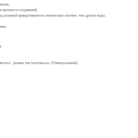
иалов;
 прочность соединений;
од шляпкой прикручиваются значительно плотнее, чем другие виды;
ины.
а
металл , разные тип пластмассы. (Универсальный)