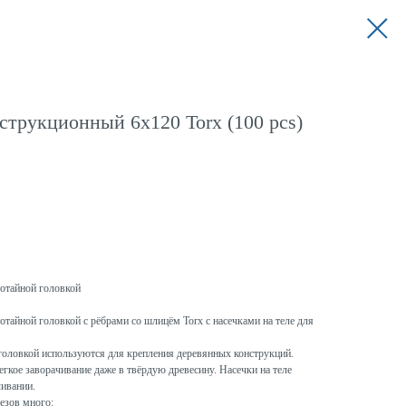
струкционный 6x120 Torx (100 pcs)
потайной головкой
отайной головкой с рёбрами со шлицём Torx с насечками на теле для
головкой используются для крепления деревянных конструкций.
гкое заворачивание даже в твёрдую древесину. Насечки на теле
чивании.
езов много: