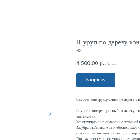
Шуруп по дереву кон
HSI
4 500.00
р.
/
1 pc
В корзину
Саморез конструкционный по дереву с 
Саморез конструкционный по дереву с п
раззенковки.
Конструкционные саморезы с потайной 
Зазубренный наконечник обеспечивает ле
самореза уменьшают трение при завора
Преимуществ у конструкционных самор