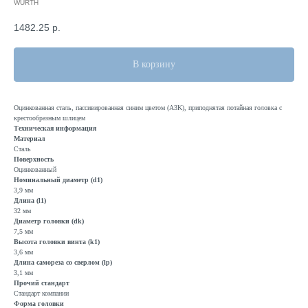
WURTH
1482.25
р.
В корзину
Оцинкованная сталь, пассивированная синим цветом (A3K), приподнятая потайная головка с
крестообразным шлицем
Техническая информация
Материал
Сталь
Поверхность
Оцинкованный
Номинальный диаметр (d1)
3,9 мм
Длина (l1)
32 мм
Диаметр головки (dk)
7,5 мм
Высота головки винта (k1)
3,6 мм
Длина самореза со сверлом (lp)
3,1 мм
Прочий стандарт
Стандарт компании
Форма головки