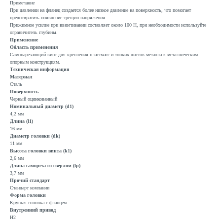
Примечание
При давлении на фланец создается более низкое давление на поверхность, что помогает
предотвратить появление трещин напряжения
Прижимное усилие при ввинчивании составляет около 100 Н, при необходимости используйте
ограничитель глубины.
Применение
Область применения
Самонарезающий винт для крепления пластмасс и тонких листов металла к металлическим
опорным конструкциям.
Техническая информация
Материал
Сталь
Поверхность
Черный оцинкованный
Номинальный диаметр (d1)
4,2 мм
Длина (l1)
16 мм
Диаметр головки (dk)
11 мм
Высота головки винта (k1)
2,6 мм
Длина самореза со сверлом (lp)
3,7 мм
Прочий стандарт
Стандарт компании
Форма головки
Круглая головка с фланцем
Внутренний привод
H2