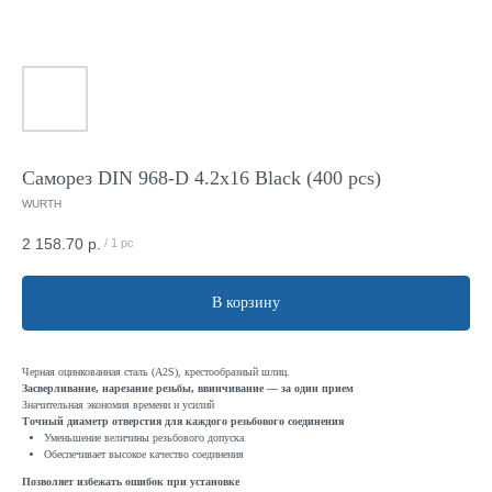
Саморез DIN 968-D 4.2x16 Black (400 pcs)
WURTH
2 158.70
р.
/
1 pc
В корзину
Черная оцинкованная сталь (A2S), крестообразный шлиц.
Засверливание, нарезание резьбы, ввинчивание — за один прием
Значительная экономия времени и усилий
Точный диаметр отверстия для каждого резьбового соединения
Уменьшение величины резьбового допуска
Обеспечивает высокое качество соединения
Позволяет избежать ошибок при установке