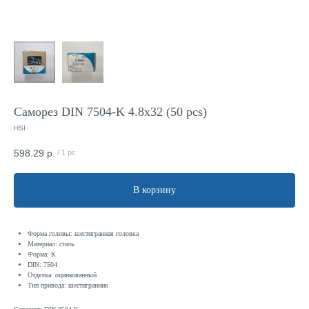
Саморез DIN 7504-K 4.8x32 (50 pcs)
HSI
598.29
р.
/
1 pc
В корзину
Форма головы: шестигранная головка
Материал: сталь
Форма: К
DIN: 7504
Отделка: оцинкованный
Тип привода: шестигранник