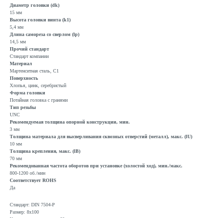
Диаметр головки (dk)
15 мм
Высота головки винта (k1)
5,4 мм
Длина самореза со сверлом (lp)
14,5 мм
Прочий стандарт
Стандарт компании
Материал
Мартенситная сталь, C1
Поверхность
Хлопья, цинк, серебристый
Форма головки
Потайная головка с гранями
Тип резьбы
UNC
Рекомендуемая толщина опорной конструкции, мин.
3 мм
Толщина материала для высверливания сквозных отверстий (металл), макс. (lU)
10 мм
Толщина крепления, макс. (lB)
70 мм
Рекомендованная частота оборотов при установке (холостой ход), мин./макс.
800-1200 об./мин
Соответствует ROHS
Да
Стандарт: DIN 7504-P
Размер: 8x100