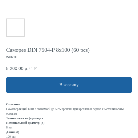
Саморез DIN 7504-P 8x100 (60 pcs)
WURTH
5 200.00
р.
/
1 pc
В корзину
Описание
Самосверлящий винт с экономией до 50% времени при креплении дерева к металлическим
основам
Техническая информация
Номинальный диаметр (d)
8 мм
Длина (l)
100 мм