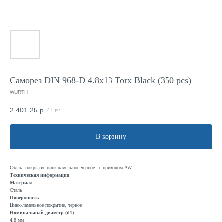
Саморез DIN 968-D 4.8x13 Torx Black (350 pcs)
WURTH
2 401.25
р.
/
1 pc
В корзину
Сталь, покрытие цинк ламельное черное , с приводом AW.
Техническая информация
Материал
Сталь
Поверхность
Цинк-ламельное покрытие, черное
Номинальный диаметр (d1)
4,8 мм