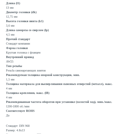
Длина (l1)
13 мм
Диаметр головки (dk)
12,75 мм
Высота головки винта (k1)
3,6 мм
Длина самореза со сверлом (lp)
4,5 мм
Прочий стандарт
Стандарт компании
Форма головки
Круглая головка с фланцем
Внутренний привод
AW25
Тип резьбы
Резьба самонарезающих винтов
Рекомендуемая толщина опорной конструкции, мин.
1,5 мм
Толщина материала для высверливания сквозных отверстий (металл), макс.
4 мм
Толщина крепления, макс. (lB)
4 мм
Рекомендованная частота оборотов при установке (холостой ход), мин./макс.
1200-1800 об./мин
Соответствует ROHS
Да
Стандарт: DIN 968
Размер: 4.8x13