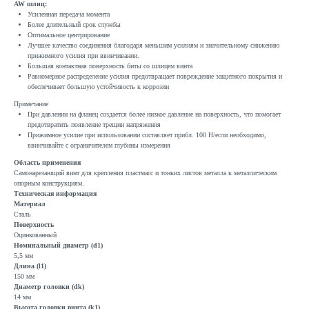
AW шлиц:
Усиленная передача момента
Более длительный срок службы
Оптимальное центрирование
Лучшее качество соединения благодаря меньшим усилиям и значительному снижению
прижимного усилия при ввинчивании.
Большая контактная поверхность биты со шлицем винта
Равномерное распределение усилия предотвращает повреждение защитного покрытия и
обеспечивает большую устойчивость к коррозии
Примечание
При давлении на фланец создается более низкое давление на поверхность, что помогает
предотвратить появление трещин напряжения
Прижимное усилие при использовании составляет прибл. 100 Н/если необходимо,
ввинчивайте с ограничителем глубины измерения
Область применения
Самонарезающий винт для крепления пластмасс и тонких листов металла к металлическим
опорным конструкциям.
Техническая информация
Материал
Сталь
Поверхность
Оцинкованный
Номинальный диаметр (d1)
5,5 мм
Длина (l1)
150 мм
Диаметр головки (dk)
14 мм
Высота головки винта (k1)