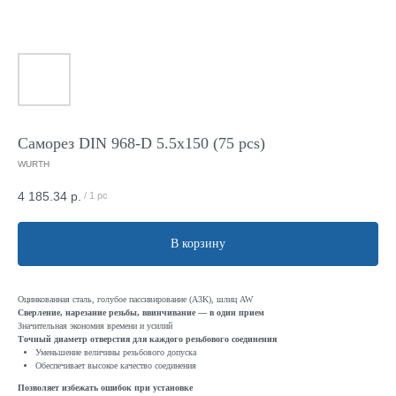
Саморез DIN 968-D 5.5x150 (75 pcs)
WURTH
4 185.34
р.
/
1 pc
В корзину
Оцинкованная сталь, голубое пассивирование (A3K), шлиц AW
Сверление, нарезание резьбы, ввинчивание — в один прием
Значительная экономия времени и усилий
Точный диаметр отверстия для каждого резьбового соединения
Уменьшение величины резьбового допуска
Обеспечивает высокое качество соединения
Позволяет избежать ошибок при установке