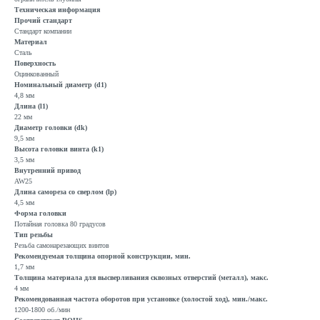
Техническая информация
Прочий стандарт
Стандарт компании
Материал
Сталь
Поверхность
Оцинкованный
Номинальный диаметр (d1)
4,8 мм
Длина (l1)
22 мм
Диаметр головки (dk)
9,5 мм
Высота головки винта (k1)
3,5 мм
Внутренний привод
AW25
Длина самореза со сверлом (lp)
4,5 мм
Форма головки
Потайная головка 80 градусов
Тип резьбы
Резьба самонарезающих винтов
Рекомендуемая толщина опорной конструкции, мин.
1,7 мм
Толщина материала для высверливания сквозных отверстий (металл), макс.
4 мм
Рекомендованная частота оборотов при установке (холостой ход), мин./макс.
1200-1800 об./мин