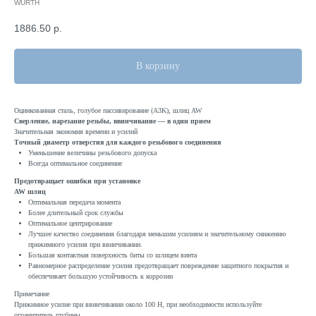
WURTH
1886.50
р.
В корзину
Оцинкованная сталь, голубое пассивирование (A3K), шлиц AW
Сверление, нарезание резьбы, ввинчивание — в один прием
Значительная экономия времени и усилий
Точный диаметр отверстия для каждого резьбового соединения
Уменьшение величины резьбового допуска
Всегда оптимальное соединение
Предотвращает ошибки при установке
AW шлиц
Оптимальная передача момента
Более длительный срок службы
Оптимальное центрирование
Лучшее качество соединения благодаря меньшим усилиям и значительному снижению
прижимного усилия при ввинчивании.
Большая контактная поверхность биты со шлицем винта
Равномерное распределение усилия предотвращает повреждение защитного покрытия и
обеспечивает большую устойчивость к коррозии
Примечание
Прижимное усилие при ввинчивании около 100 Н, при необходимости используйте
ограничитель глубины