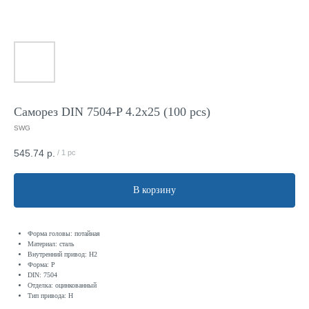
Саморез DIN 7504-P 4.2x25 (100 pcs)
SWG
545.74
р.
/
1 pc
В корзину
Форма головы: потайная
Материал: сталь
Внутренний привод: H2
Форма: P
DIN: 7504
Отделка: оцинкованный
Тип привода: H