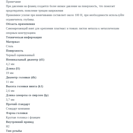
Примечание
При давлении на фланец создается более низкое давление на поверхность, что помогает
предотвратить появление трещин напряжения
Прижимное усилие при ввинчивании составляет около 100 Н, при необходимости используйте
ограничитель глубины.
Область применения
Самонарезающий винт для крепления пластмасс и тонких листов металла к металлическим
опорным конструкциям.
Техническая информация
Материал
Сталь
Поверхность
Черный оцинкованный
Номинальный диаметр (d1)
4,2 мм
Длина (l1)
19 мм
Диаметр головки (dk)
11 мм
Высота головки винта (k1)
2,6 мм
Длина самореза со сверлом (lp)
3,7 мм
Прочий стандарт
Стандарт компании
Форма головки
Круглая головка с фланцем
Внутренний привод
H2
Тип резьбы