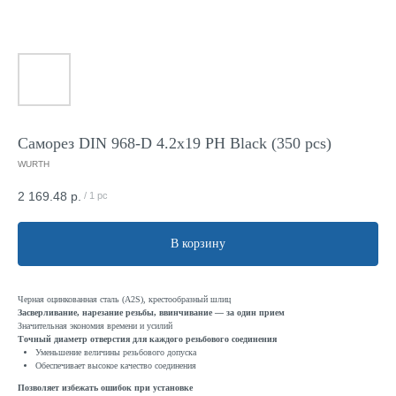
Саморез DIN 968-D 4.2x19 PH Black (350 pcs)
WURTH
2 169.48
р.
/
1 pc
В корзину
Черная оцинкованная сталь (A2S), крестообразный шлиц
Засверливание, нарезание резьбы, ввинчивание — за один прием
Значительная экономия времени и усилий
Точный диаметр отверстия для каждого резьбового соединения
Уменьшение величины резьбового допуска
Обеспечивает высокое качество соединения
Позволяет избежать ошибок при установке